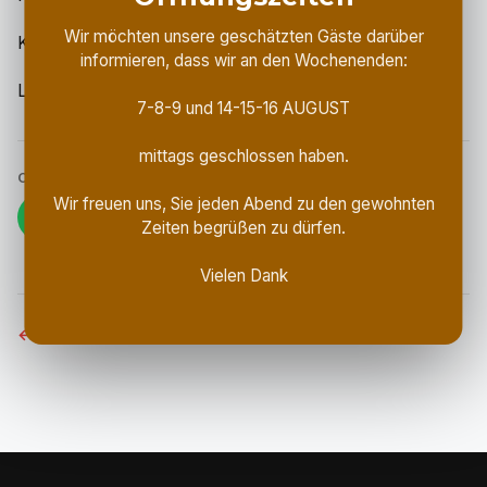
Wir möchten unsere geschätzten Gäste darüber
Korvettenkapitän
informieren, dass wir an den Wochenenden:
Lucio Valente
7-8-9 und 14-15-16 AUGUST
mittags geschlossen haben.
CONDIVIDI
Wir freuen uns, Sie jeden Abend zu den gewohnten
WhatsApp
Facebook
X
Copia link
Zeiten begrüßen zu dürfen.
Vielen Dank
← Zurück zum Blog