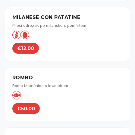
MILANESE CON PATATINE
Pileći odrezak po milansku s pomfritom


€12.00
ROMBO
Romb iz pećnice s krumpirom

€50.00