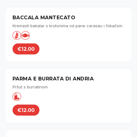
BACCALA MANTECATO
Kremasti bakalar s krutonima od pane carasau i fokačom


€12.00
PARMA E BURRATA DI ANDRIA
Pršut s burratinom

€12.00