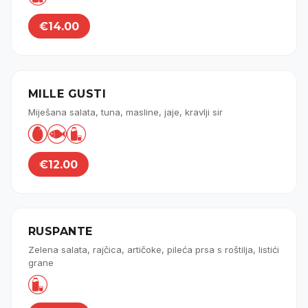
€14.00
MILLE GUSTI
Miješana salata, tuna, masline, jaje, kravlji sir



€12.00
RUSPANTE
Zelena salata, rajčica, artičoke, pileća prsa s roštilja, listići
grane
