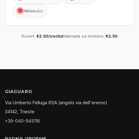

N
Mekušci
Kuvert:
€2.50/osoba
Naknada za dostavu:
€2.50
GIAGUARO
Via Umberto Felluga 61/A (angolo via dell'eremo)
34142, Trieste
+39-040-945116
RADNO VRIJEME