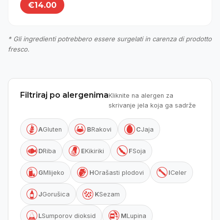
€14.00
* Gli ingredienti potrebbero essere surgelati in carenza di prodotto
fresco.
Filtriraj po alergenima
Kliknite na alergen za
skrivanje jela koja ga sadrže



A
Gluten
B
Rakovi
C
Jaja



D
Riba
E
Kikiriki
F
Soja



G
Mlijeko
H
Orašasti plodovi
I
Celer


J
Gorušica
K
Sezam


L
Sumporov dioksid
M
Lupina