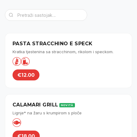
PASTA STRACCHINO E SPECK
Kratka tjestenina sa stracchinom, rikolom i speckom.


€12.00
CALAMARI GRILL
NOVITÀ
Lignje* na žaru s krumpirom s ploče

€18.00