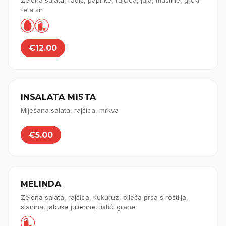
Zelena salata, radič, paprike, rajčica, jaja, masline, grčki
feta sir


€12.00
INSALATA MISTA
Miješana salata, rajčica, mrkva
€5.00
MELINDA
Zelena salata, rajčica, kukuruz, pileća prsa s roštilja,
slanina, jabuke julienne, listići grane
