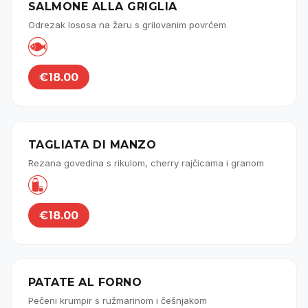
SALMONE ALLA GRIGLIA
Odrezak lososa na žaru s grilovanim povrćem

€18.00
TAGLIATA DI MANZO
Rezana govedina s rikulom, cherry rajčicama i granom

€18.00
PATATE AL FORNO
Pečeni krumpir s ružmarinom i češnjakom