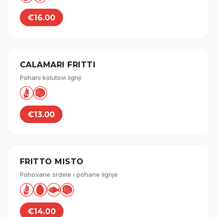
€16.00
CALAMARI FRITTI
Pohani kolutovi lignji


€13.00
FRITTO MISTO
Pohovane srdele i pohane lignje




€14.00