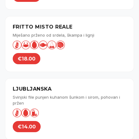
FRITTO MISTO REALE
Miješano prženo od srdela, škampa i lignji






€18.00
LJUBLJANSKA
Svinjski file punjen kuhanom šunkom i sirom, pohovan i
pržen



€14.00