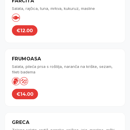
FARCITA
Salata, rajčica, tuna, mrkva, kukuruz, masline

€12.00
FRUMOASA
Salata, pileća prsa s roštilja, naranča na kriške, sezam,
fileti badema


€14.00
GRECA