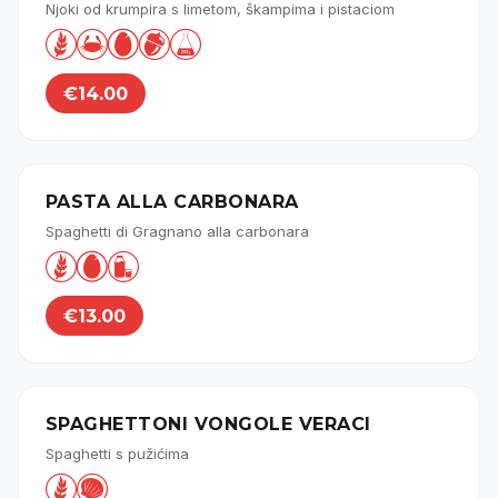
Njoki od krumpira s limetom, škampima i pistaciom





€14.00
PASTA ALLA CARBONARA
Spaghetti di Gragnano alla carbonara



€13.00
SPAGHETTONI VONGOLE VERACI
Spaghetti s pužićima

