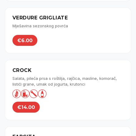
VERDURE GRIGLIATE
Mješavina sezonskog povrća
€6.00
CROCK
Salata, pileća prsa s roštilja, rajčica, masline, komorač,
listići grane, umak od jogurta, krutonci




€14.00