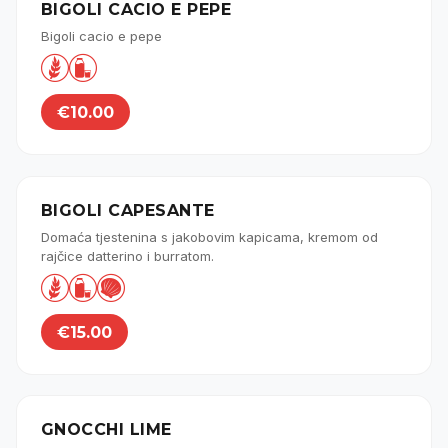
BIGOLI CACIO E PEPE
Bigoli cacio e pepe


€10.00
BIGOLI CAPESANTE
Domaća tjestenina s jakobovim kapicama, kremom od
rajčice datterino i burratom.



€15.00
GNOCCHI LIME