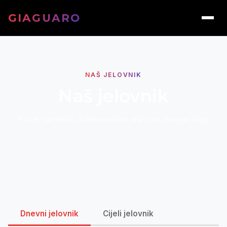
GIAGUARO
NAŠ JELOVNIK
Naš jelovnik
Pizze, sendviči, tradicionalna jela i još mnogo toga
Dnevni jelovnik
Cijeli jelovnik