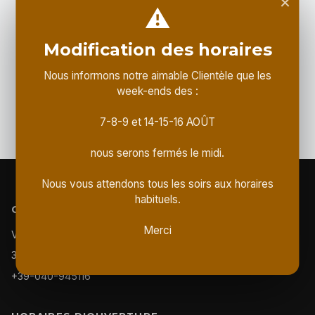
×
⚠️
Aucun événement prévu pour le moment.
Revenez bientôt !
Modification des horaires
Nous informons notre aimable Clientèle que les
week-ends des :
7-8-9 et 14-15-16 AOÛT
nous serons fermés le midi.
Nous vous attendons tous les soirs aux horaires
habituels.
GIAGUARO
Merci
Via Umberto Felluga 61/A (angolo via dell'eremo)
34142, Trieste
+39-040-945116