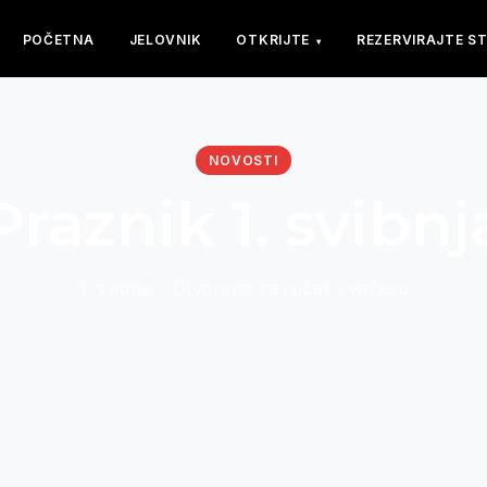
POČETNA
JELOVNIK
OTKRIJTE
REZERVIRAJTE S
▾
NOVOSTI
Praznik 1. svibnj
1. svibnja - Otvoreno za ručak i večeru