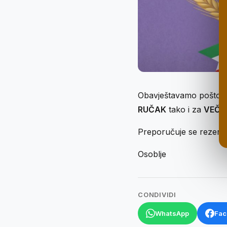
Obavještavamo poštov
RUČAK
tako i za
VEČE
Preporučuje se rezerva
Osoblje
CONDIVIDI
WhatsApp
Fac