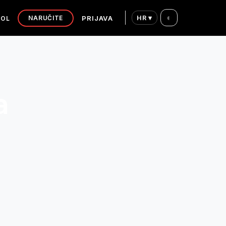
◐
PRIJAVA
HR ▾
TOL
NARUČITE
a