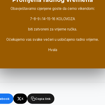
Obavještavamo cijenjene goste da ćemo vikendom:
7-8-9 i 14-15-16 KOLOVOZA
biti zatvoreni za vrijeme ručka.
Očekujemo vas svake večeri u uobičajeno radno vrijeme.
anu Klijentelu da ćemo povodom blagdana
1. svibnja
redovn
Hvala
RU
.
cija.
ebook
X
Copia link