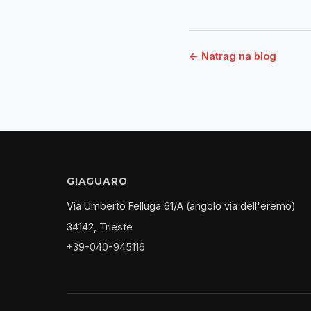
← Natrag na blog
GIAGUARO
Via Umberto Felluga 61/A (angolo via dell'eremo)
34142, Trieste
+39-040-945116