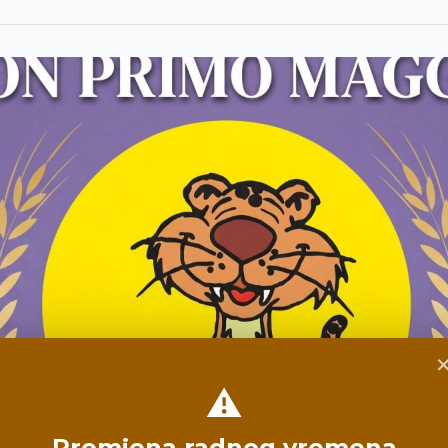
⚠️
Promjena radnog vremena